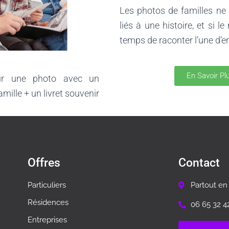
Les photos de familles ne
liés à une histoire, et si le
temps de raconter l’une d’ent
En Savoir Pl
ur une photo avec un
mille + un livret souvenir
Offres
Contact
Particuliers
Partout en
Résidences
06 65 32 4
Entreprises