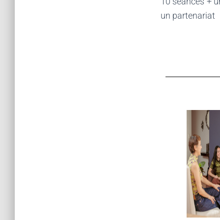
10 séances + u
un partenariat