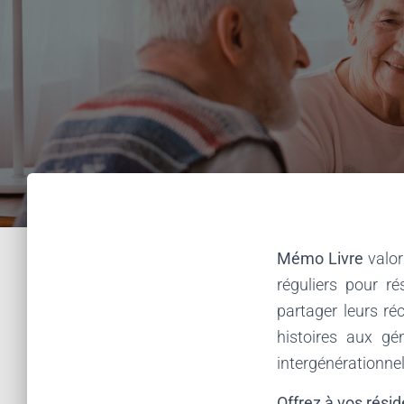
Mémo Livre
valor
réguliers pour r
partager leurs réc
histoires aux gé
intergénérationnel
Offrez à vos résid