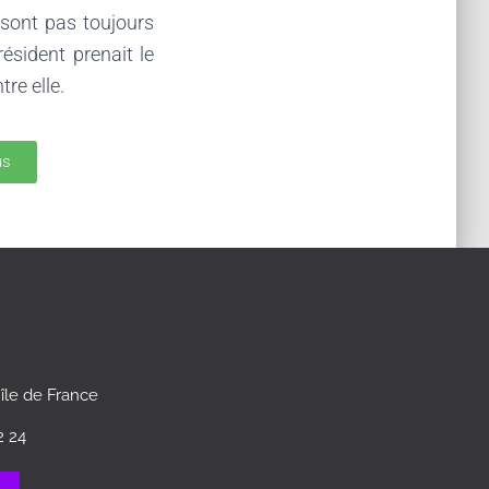
 sont pas toujours
 résident prenait le
re elle.
us
 île de France
2 24