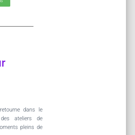
us
r
retourne dans le
es ateliers de
oments pleins de