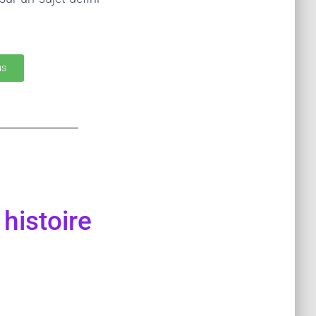
us
 histoire