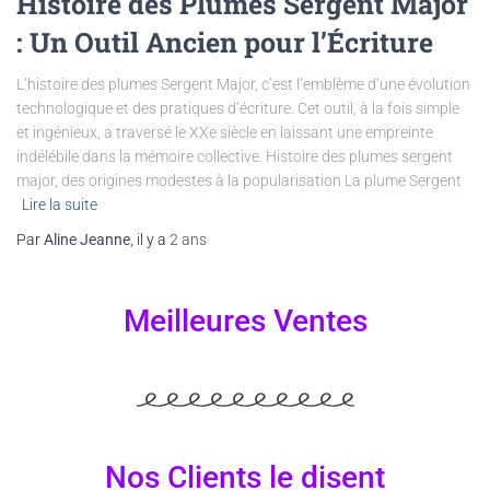
Histoire des Plumes Sergent Major
: Un Outil Ancien pour l’Écriture
L’histoire des plumes Sergent Major, c’est l’emblème d’une évolution
technologique et des pratiques d’écriture. Cet outil, à la fois simple
et ingénieux, a traversé le XXe siècle en laissant une empreinte
indélébile dans la mémoire collective. Histoire des plumes sergent
major, des origines modestes à la popularisation La plume Sergent
Lire la suite
Par
Aline Jeanne
, il y a
2 ans
Meilleures Ventes
Nos Clients le disent