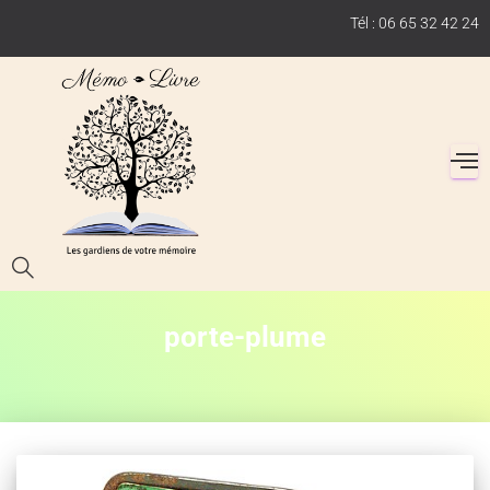
Tél : 06 65 32 42 24
porte-plume