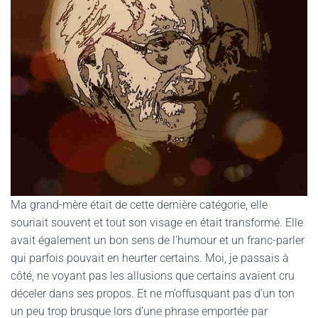
Ma grand-mère était de cette dernière catégorie, elle
souriait souvent et tout son visage en était transformé. Elle
avait également un bon sens de l’humour et un franc-parler
qui parfois pouvait en heurter certains. Moi, je passais à
côté, ne voyant pas les allusions que certains avaient cru
déceler dans ses propos. Et ne m’offusquant pas d’un ton
un peu trop brusque lors d’une phrase emportée par