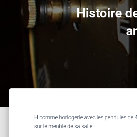
Histoire d
a
H comme horlogerie avec les pendules de 400
sur le meuble de sa salle.