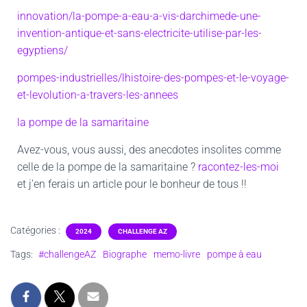
innovation/la-pompe-a-eau-a-vis-darchimede-une-
invention-antique-et-sans-electricite-utilise-par-les-
egyptiens/
pompes-industrielles/lhistoire-des-pompes-et-le-voyage-
et-levolution-a-travers-les-annees
la pompe de la samaritaine
Avez-vous, vous aussi, des anecdotes insolites comme
celle de la pompe de la samaritaine ?
racontez-les-moi
et j’en ferais un article pour le bonheur de tous !!
Catégories :
2024
CHALLENGE AZ
Tags:
#challengeAZ
Biographe
memo-livre
pompe à eau