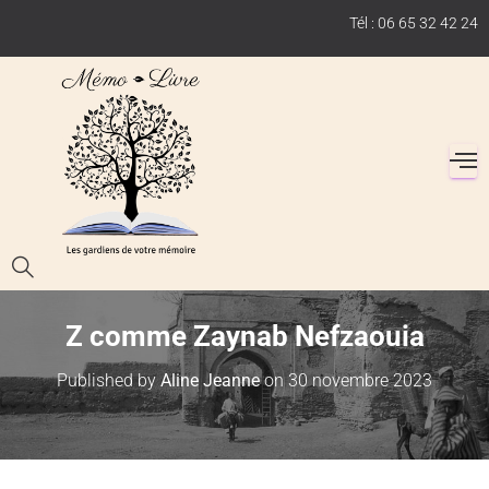
Tél : 06 65 32 42 24
Z comme Zaynab Nefzaouia
Published by
Aline Jeanne
on
30 novembre 2023