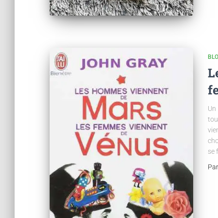
BL
L
f
Un 
tou
vie
cho
se 
Pa