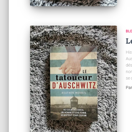
BL
L
His
Aus
dés
nom
se 
Pa