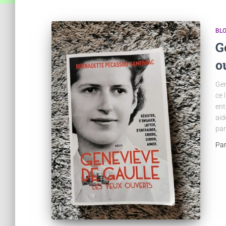
BL
G
o
Gen
ce 
ent
aid
par
Pa