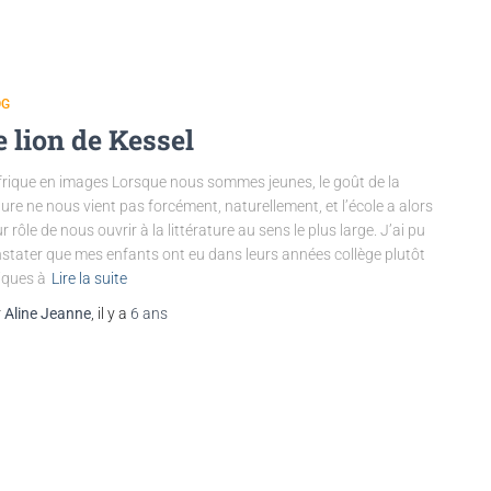
OG
e lion de Kessel
frique en images Lorsque nous sommes jeunes, le goût de la
ture ne nous vient pas forcément, naturellement, et l’école a alors
r rôle de nous ouvrir à la littérature au sens le plus large. J’ai pu
stater que mes enfants ont eu dans leurs années collège plutôt
iques à
Lire la suite
r
Aline Jeanne
, il y a
6 ans