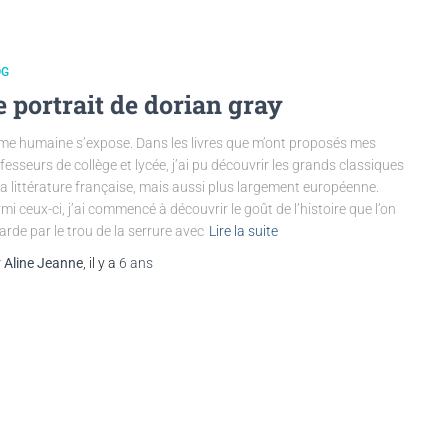
OG
e portrait de dorian gray
me humaine s’expose. Dans les livres que m’ont proposés mes
fesseurs de collège et lycée, j’ai pu découvrir les grands classiques
la littérature française, mais aussi plus largement européenne.
mi ceux-ci, j’ai commencé à découvrir le goût de l’histoire que l’on
arde par le trou de la serrure avec
Lire la suite
r
Aline Jeanne
, il y a
6 ans