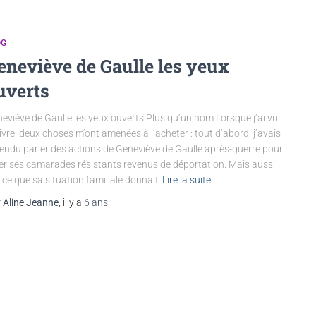
OG
eneviève de Gaulle les yeux
uverts
eviève de Gaulle les yeux ouverts Plus qu’un nom Lorsque j’ai vu
livre, deux choses m’ont amenées à l’acheter : tout d’abord, j’avais
endu parler des actions de Geneviève de Gaulle après-guerre pour
er ses camarades résistants revenus de déportation. Mais aussi,
 ce que sa situation familiale donnait
Lire la suite
r
Aline Jeanne
, il y a
6 ans