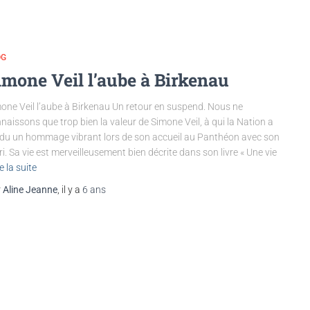
OG
imone Veil l’aube à Birkenau
one Veil l’aube à Birkenau Un retour en suspend. Nous ne
naissons que trop bien la valeur de Simone Veil, à qui la Nation a
du un hommage vibrant lors de son accueil au Panthéon avec son
i. Sa vie est merveilleusement bien décrite dans son livre « Une vie
e la suite
r
Aline Jeanne
, il y a
6 ans