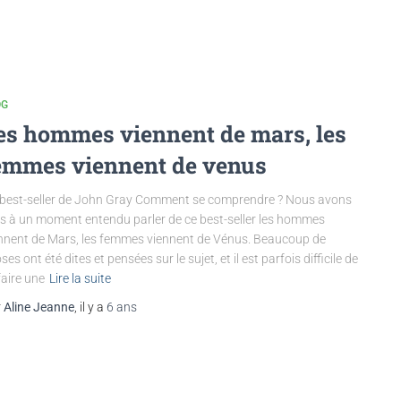
OG
es hommes viennent de mars, les
emmes viennent de venus
best-seller de John Gray Comment se comprendre ? Nous avons
s à un moment entendu parler de ce best-seller les hommes
nnent de Mars, les femmes viennent de Vénus. Beaucoup de
ses ont été dites et pensées sur le sujet, et il est parfois difficile de
faire une
Lire la suite
r
Aline Jeanne
, il y a
6 ans