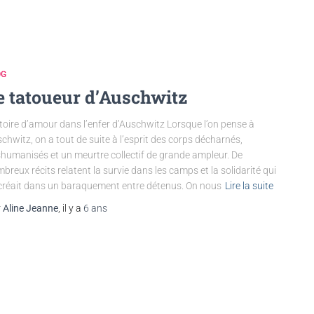
OG
e tatoueur d’Auschwitz
toire d’amour dans l’enfer d’Auschwitz Lorsque l’on pense à
chwitz, on a tout de suite à l’esprit des corps décharnés,
humanisés et un meurtre collectif de grande ampleur. De
breux récits relatent la survie dans les camps et la solidarité qui
créait dans un baraquement entre détenus. On nous
Lire la suite
r
Aline Jeanne
, il y a
6 ans