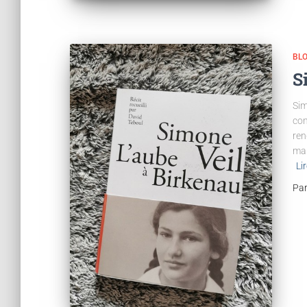
BL
S
Sim
con
ren
mar
Lir
Pa