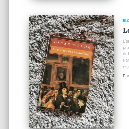
BL
L
L’â
pro
de 
Par
reg
Pa