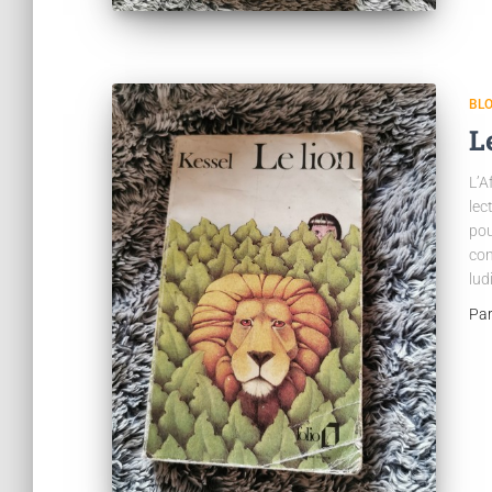
BL
L
L’A
lec
pou
con
lud
Pa