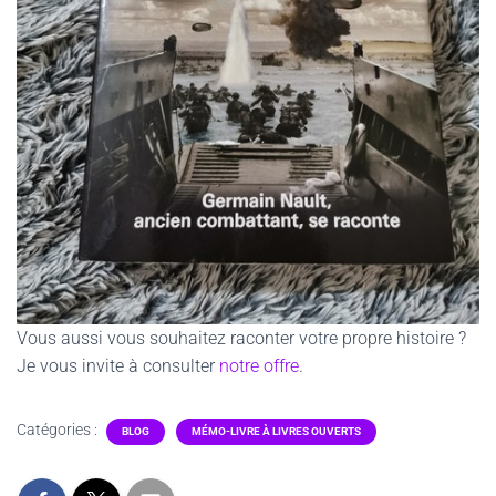
Vous aussi vous souhaitez raconter votre propre histoire ?
Je vous invite à consulter
notre offre
.
Catégories :
BLOG
MÉMO-LIVRE À LIVRES OUVERTS