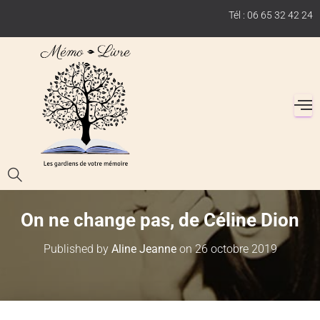
Tél : 06 65 32 42 24
On ne change pas, de Céline Dion
Published by
Aline Jeanne
on
26 octobre 2019