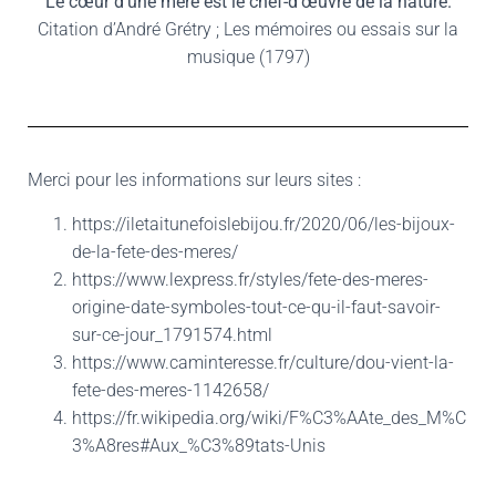
Le cœur d’une mère est le chef-d’œuvre de la nature.
Citation d’André Grétry ; Les mémoires ou essais sur la
musique (1797)
Merci pour les informations sur leurs sites :
https://iletaitunefoislebijou.fr/2020/06/les-bijoux-
de-la-fete-des-meres/
https://www.lexpress.fr/styles/fete-des-meres-
origine-date-symboles-tout-ce-qu-il-faut-savoir-
sur-ce-jour_1791574.html
https://www.caminteresse.fr/culture/dou-vient-la-
fete-des-meres-1142658/
https://fr.wikipedia.org/wiki/F%C3%AAte_des_M%C
3%A8res#Aux_%C3%89tats-Unis