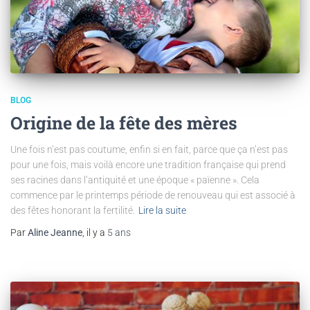
BLOG
Origine de la fête des mères
Une fois n’est pas coutume, enfin si en fait, parce que ça n’est pas
pour une fois, mais voilà encore une tradition française qui prend
ses racines dans l’antiquité et une époque « païenne ». Cela
commence par le printemps période de renouveau qui est associé à
des fêtes honorant la fertilité.
Lire la suite
Par
Aline Jeanne
, il y a
5 ans