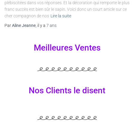
plébiscitées dans vos réponses. Et la décoration qui remporte le plus
franc succès est bien sûr le sapin. Voici donc un court article sur ce
cher compagnon de nos
Lire la suite
Par
Aline Jeanne
, il y a
7 ans
Meilleures Ventes
Nos Clients le disent