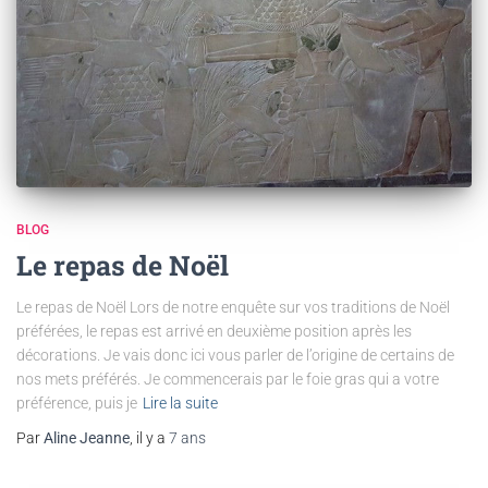
BLOG
Le repas de Noël
Le repas de Noël Lors de notre enquête sur vos traditions de Noël
préférées, le repas est arrivé en deuxième position après les
décorations. Je vais donc ici vous parler de l’origine de certains de
nos mets préférés. Je commencerais par le foie gras qui a votre
préférence, puis je
Lire la suite
Par
Aline Jeanne
, il y a
7 ans