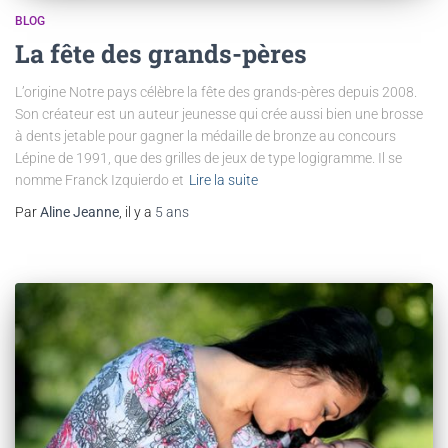
BLOG
La fête des grands-pères
L’origine Notre pays célèbre la fête des grands-pères depuis 2008.
Son créateur est un auteur jeunesse qui crée aussi bien une brosse
à dents jetable pour gagner la médaille de bronze au concours
Lépine de 1991, que des grilles de jeux de type logigramme. Il se
nomme Franck Izquierdo et
Lire la suite
Par
Aline Jeanne
, il y a
5 ans